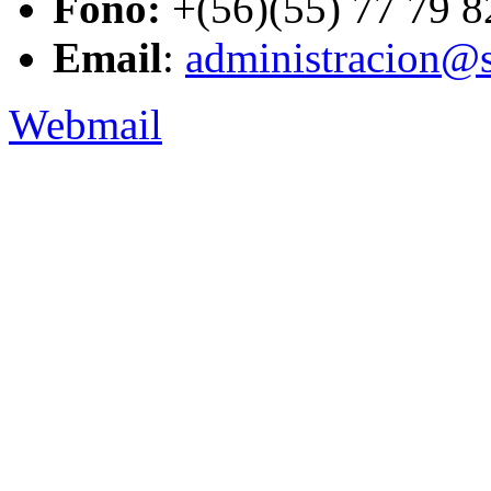
Fono:
+(56)(55) 77 79 8
Email
:
administracion@s
Webmail