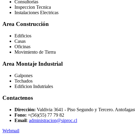
Consultorias
Inspeccion Tecnica
Instalaciones Electricas
Area Construcción
Edificios
Casas
Oficinas
Movimiento de Tierra
Area Montaje Industrial
Galpones
Techados
Edificion Indutriales
Contactenos
Dirección:
Valdivia 3641 - Piso Segundo y Tercero. Antofagas
Fono:
+(56)(55) 77 79 82
Email
:
administracion@siproc.cl
Webmail